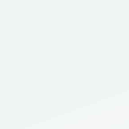
Detalhes
Ver Projeto
Vamos construir algo
extraordinário juntos
Aberto a projetos de consultoria. Me mande
uma mensagem e vamos bater um papo.
Enviar Email
GH
IN